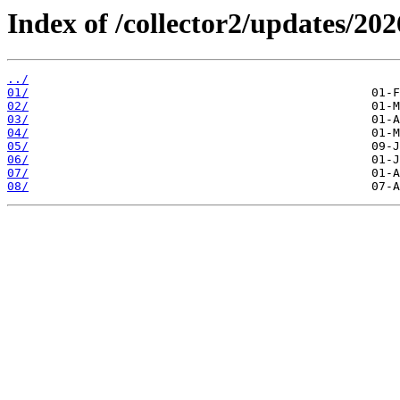
Index of /collector2/updates/202
../
01/
02/
03/
04/
05/
06/
07/
08/