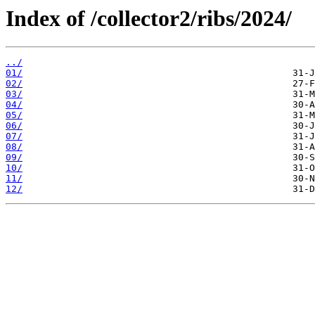
Index of /collector2/ribs/2024/
../
01/
02/
03/
04/
05/
06/
07/
08/
09/
10/
11/
12/